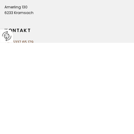
Amerling 130
6233 Kramsach
KONTAKT
+43 5337 65 179
kontakt@diezahnpraxis-kramsach.at
LINKS
Impressum
Datenschutzerhlärung
Kontakt
ÖFFNUNGSZEITEN